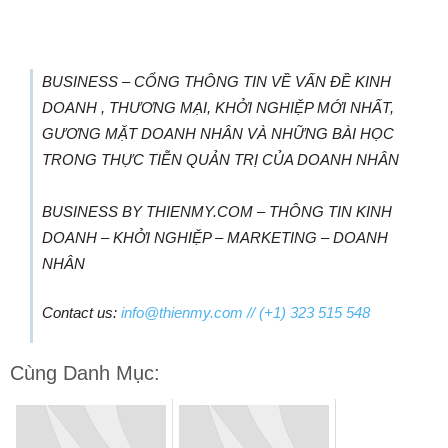
BUSINESS – CỔNG THÔNG TIN VỀ VẤN ĐỀ KINH
DOANH , THƯƠNG MẠI, KHỞI NGHIỆP MỚI NHẤT,
GƯƠNG MẶT DOANH NHÂN VÀ NHỮNG BÀI HỌC
TRONG THỰC TIỄN QUẢN TRỊ CỦA DOANH NHÂN
BUSINESS BY THIENMY.COM – THÔNG TIN KINH
DOANH – KHỞI NGHIỆP – MARKETING – DOANH
NHÂN
Contact us:
info@thienmy.com
// (+1) 323 515 548
Cùng Danh Mục: