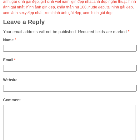
ảnh
,
gái xinh gái đẹp
,
girl xinh viet nam
,
girl đẹp nhất ảnh đẹp nghệ thuật
,
hình
ảnh gái nhất
,
hình ảnh girl đẹp
,
khỏa thân nu 100
,
nude đẹp
,
tai hình gái đẹp
,
xem ảnh sexy đẹp nhất
,
xem hình ảnh gái đẹp
,
xem hình gái đẹp
Leave a Reply
Your email address will not be published.
Required fields are marked
*
Name
*
Email
*
Website
Comment