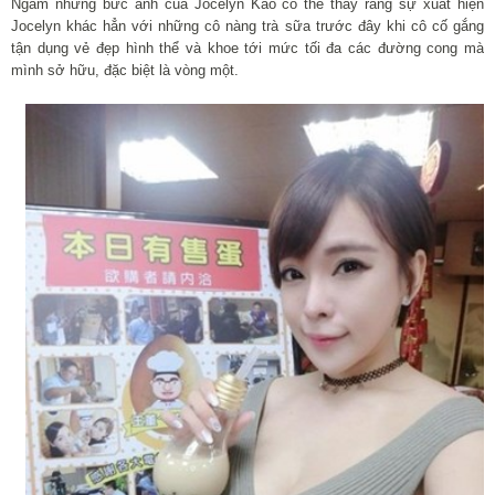
Ngắm những bức ảnh của Jocelyn Kao có thể thấy rằng sự xuất hiện
Jocelyn khác hẳn với những cô nàng trà sữa trước đây khi cô cố gắng
tận dụng vẻ đẹp hình thể và khoe tới mức tối đa các đường cong mà
mình sở hữu, đặc biệt là vòng một.