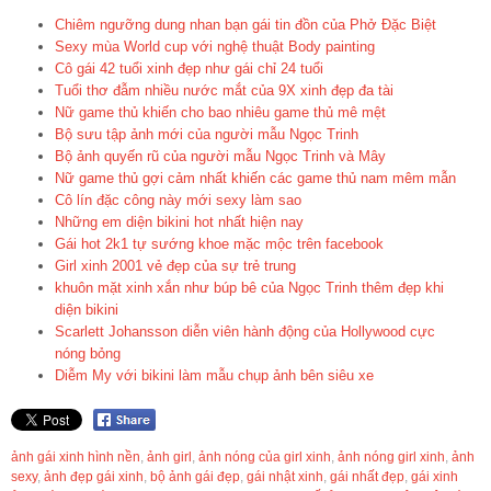
Chiêm ngưỡng dung nhan bạn gái tin đồn của Phở Đặc Biệt
Sexy mùa World cup với nghệ thuật Body painting
Cô gái 42 tuổi xinh đẹp như gái chỉ 24 tuổi
Tuổi thơ đẫm nhiều nước mắt của 9X xinh đẹp đa tài
Nữ game thủ khiến cho bao nhiêu game thủ mê mệt
Bộ sưu tập ảnh mới của người mẫu Ngọc Trinh
Bộ ảnh quyến rũ của người mẫu Ngọc Trinh và Mây
Nữ game thủ gợi cảm nhất khiến các game thủ nam mêm mẫn
Cô lín đặc công này mới sexy làm sao
Những em diện bikini hot nhất hiện nay
Gái hot 2k1 tự sướng khoe mặc mộc trên facebook
Girl xinh 2001 vẻ đẹp của sự trẻ trung
khuôn mặt xinh xắn như búp bê của Ngọc Trinh thêm đẹp khi
diện bikini
Scarlett Johansson diễn viên hành động của Hollywood cực
nóng bỏng
Diễm My với bikini làm mẫu chụp ảnh bên siêu xe
ảnh gái xinh hình nền
,
ảnh girl
,
ảnh nóng của girl xinh
,
ảnh nóng girl xinh
,
ảnh
sexy
,
ảnh đẹp gái xinh
,
bộ ảnh gái đẹp
,
gái nhật xinh
,
gái nhất đẹp
,
gái xinh