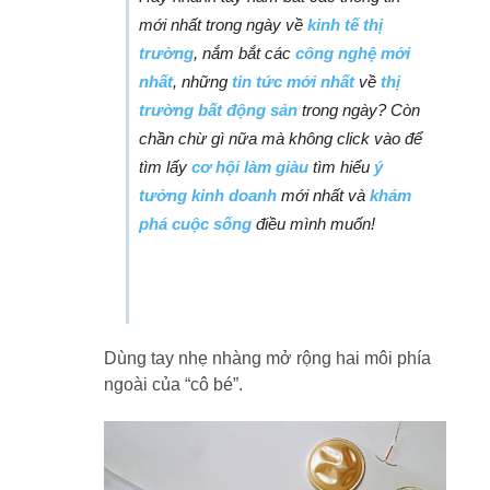
mới nhất trong ngày về
kinh tế thị
trường
, nắm bắt các
công nghệ mới
nhất
, những
tin tức mới nhất
về
thị
trường bất động sản
trong ngày? Còn
chần chừ gì nữa mà không click vào để
tìm lấy
cơ hội làm giàu
tìm hiểu
ý
tưởng kinh doanh
mới nhất và
khám
phá cuộc sống
điều mình muốn!
Dùng tay nhẹ nhàng mở rộng hai môi phía
ngoài của “cô bé”.