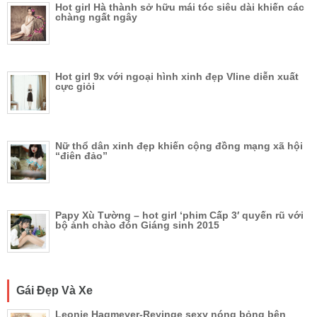
Hot girl Hà thành sở hữu mái tóc siêu dài khiến các
chàng ngất ngây
Hot girl 9x với ngoại hình xinh đẹp Vline diễn xuất
cực giỏi
Nữ thổ dân xinh đẹp khiến cộng đồng mạng xã hội
“điên đảo”
Papy Xù Tường – hot girl ‘phim Cấp 3′ quyến rũ với
bộ ảnh chào đón Giáng sinh 2015
Gái Đẹp Và Xe
Leonie Hagmeyer-Reyinge sexy nóng bỏng bên