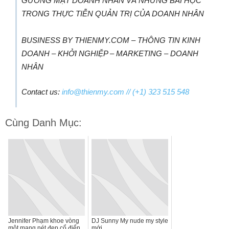
GƯƠNG MẶT DOANH NHÂN VÀ NHỮNG BÀI HỌC
TRONG THỰC TIỄN QUẢN TRỊ CỦA DOANH NHÂN
BUSINESS BY THIENMY.COM – THÔNG TIN KINH
DOANH – KHỞI NGHIỆP – MARKETING – DOANH
NHÂN
Contact us:
info@thienmy.com
// (+1) 323 515 548
Cùng Danh Mục:
Jennifer Phạm khoe vòng
DJ Sunny My nude my style
một mang nét đẹp cổ điển
mới