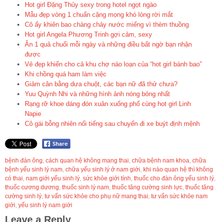
Hot girl Đặng Thủy sexy trong hotel ngọt ngào
Mẫu đẹp vòng 1 chuẩn cặng mọng khó lòng rời mắt
Cô ấy khiên bao chàng chảy nước miếng vì thèm thuồng
Hot girl Angela Phương Trinh gợi cảm, sexy
Ăn 1 quả chuối mỗi ngày và những điều bất ngờ bạn nhận
được
Vẻ đẹp khiến cho cả khu chợ náo loạn của “hot girl bánh bao”
Khi chồng quá ham làm việc
Giảm cân bằng dưa chuột, các bạn nữ đã thử chưa?
Yuu Quỳnh Nhi và những hình ảnh nóng bỏng nhất
Rạng rỡ khoe dáng đón xuân xuống phố cùng hot girl Linh
Napie
Cô gái bỗng nhiên nổi tiếng sau chuyến đi xe buýt định mệnh
bệnh đàn ông
,
cách quan hệ không mang thai
,
chữa bệnh nam khoa
,
chữa
bệnh yếu sinh lý nam
,
chữa yếu sinh lý ở nam giới
,
khi nào quan hệ thì không
có thai
,
nam giới yếu sinh lý
,
sức khỏe giới tính
,
thuốc cho đàn ông yếu sinh lý
,
thuốc cương dương
,
thuốc sinh lý nam
,
thuốc tăng cường sinh lực
,
thuốc tăng
cường sinh lý
,
tư vấn sức khỏe cho phụ nữ mang thai
,
tư vấn sức khỏe nam
giới
,
yếu sinh lý nam giới
Leave a Reply