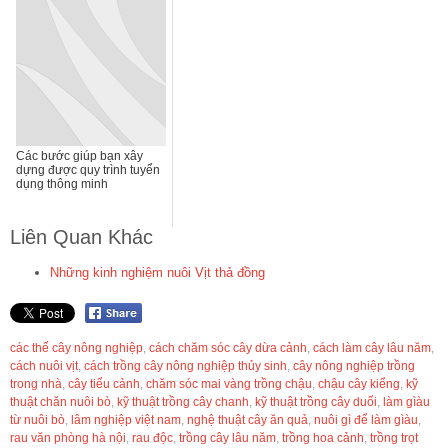
Các bước giúp bạn xây
dựng được quy trình tuyển
dụng thông minh
Liên Quan Khác
Những kinh nghiệm nuôi Vịt thả đồng
các thế cây nông nghiệp
,
cách chăm sóc cây dừa cảnh
,
cách làm cây lâu năm
,
cách nuôi vịt
,
cách trồng cây nông nghiệp thủy sinh
,
cây nông nghiệp trồng
trong nhà
,
cây tiểu cảnh
,
chăm sóc mai vàng trồng chậu
,
chậu cây kiểng
,
kỹ
thuật chăn nuôi bò
,
kỹ thuật trồng cây chanh
,
kỹ thuật trồng cây duối
,
làm gìàu
từ nuôi bò
,
lâm nghiệp việt nam
,
nghệ thuật cây ăn quả
,
nuôi gì để làm gìàu
,
rau văn phòng hà nội
,
rau độc
,
trồng cây lâu năm
,
trồng hoa cảnh
,
trồng trọt