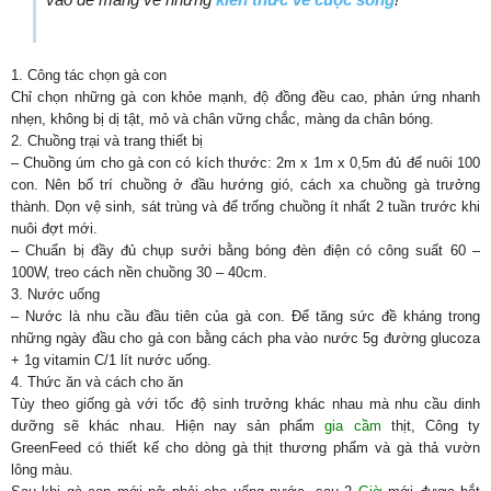
1. Công tác chọn gà con
Chỉ chọn những gà con khỏe mạnh, độ đồng đều cao, phản ứng nhanh
nhẹn, không bị dị tật, mỏ và chân vững chắc, màng da chân bóng.
2. Chuồng trại và trang thiết bị
– Chuồng úm cho gà con có kích thước: 2m x 1m x 0,5m đủ để nuôi 100
con. Nên bố trí chuồng ở đầu hướng gió, cách xa chuồng gà trưởng
thành. Dọn vệ sinh, sát trùng và để trống chuồng ít nhất 2 tuần trước khi
nuôi đợt mới.
– Chuẩn bị đầy đủ chụp sưởi bằng bóng đèn điện có công suất 60 –
100W, treo cách nền chuồng 30 – 40cm.
3. Nước uống
– Nước là nhu cầu đầu tiên của gà con. Để tăng sức đề kháng trong
những ngày đầu cho gà con bằng cách pha vào nước 5g đường glucoza
+ 1g vitamin C/1 lít nước uống.
4. Thức ăn và cách cho ăn
Tùy theo giống gà với tốc độ sinh trưởng khác nhau mà nhu cầu dinh
dưỡng sẽ khác nhau. Hiện nay sản phẩm
gia cầm
thịt, Công ty
GreenFeed có thiết kế cho dòng gà thịt thương phẩm và gà thả vườn
lông màu.