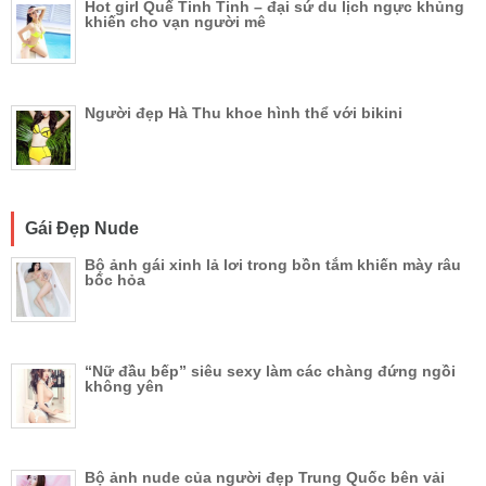
Hot girl Quế Tinh Tinh – đại sứ du lịch ngực khủng
khiến cho vạn người mê
Người đẹp Hà Thu khoe hình thể với bikini
Gái Đẹp Nude
Bộ ảnh gái xinh lả lơi trong bồn tắm khiến mày râu
bốc hỏa
“Nữ đầu bếp” siêu sexy làm các chàng đứng ngồi
không yên
Bộ ảnh nude của người đẹp Trung Quốc bên vải