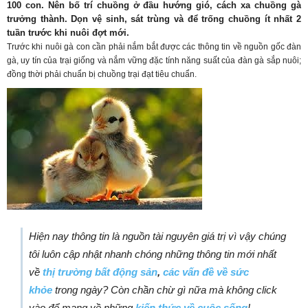
100 con. Nên bố trí chuồng ở đầu hướng gió, cách xa chuồng gà
trưởng thành. Dọn vệ sinh, sát trùng và để trống chuồng ít nhất 2
tuần trước khi nuôi đợt mới.
Trước khi nuôi gà con cần phải nắm bắt được các thông tin về nguồn gốc đàn
gà, uy tín của trại giống và nắm vững đặc tính năng suất của đàn gà sắp nuôi;
đồng thời phải chuẩn bị chuồng trại đạt tiêu chuẩn.
Hiện nay thông tin là nguồn tài nguyên giá trị vì vậy chúng
tôi luôn cập nhật nhanh chóng những thông tin mới nhất
về
thị trường bất động sản
,
các vấn đề về sức
khỏe
trong ngày? Còn chần chừ gì nữa mà không click
vào để mang về những
kiến thức về cuộc sống
!