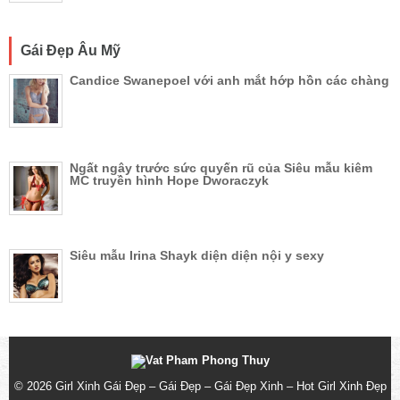
Gái Đẹp Âu Mỹ
Candice Swanepoel với anh mắt hớp hồn các chàng
Ngất ngây trước sức quyến rũ của Siêu mẫu kiêm
MC truyền hình Hope Dworaczyk
Siêu mẫu Irina Shayk diện diện nội y sexy
© 2026
Girl Xinh Gái Đẹp – Gái Đẹp – Gái Đẹp Xinh – Hot Girl Xinh Đẹp