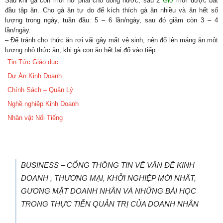
Sau khi gà con mới nở phải cho uống nước, sau 2
Giờ
mới được bắt
đầu tập ăn. Cho gà ăn tự do để kích thích gà ăn nhiều và ăn hết số
lượng trong ngày, tuần đầu: 5 – 6 lần/ngày, sau đó giảm còn 3 – 4
lần/ngày.
– Để tránh cho thức ăn rơi vãi gây mất vệ sinh, nên đổ lên máng ăn một
lượng nhỏ thức ăn, khi gà con ăn hết lại đổ vào tiếp.
Tin Tức Giáo dục
Dự Án Kinh Doanh
Chính Sách – Quản Lý
Nghề nghiệp Kinh Doanh
Nhân vật Nổi Tiếng
BUSINESS – CỔNG THÔNG TIN VỀ VẤN ĐỀ KINH
DOANH , THƯƠNG MẠI, KHỞI NGHIỆP MỚI NHẤT,
GƯƠNG MẶT DOANH NHÂN VÀ NHỮNG BÀI HỌC
TRONG THỰC TIỄN QUẢN TRỊ CỦA DOANH NHÂN