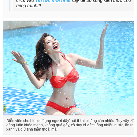
click vào
Tin tức mới nhất
này để bổ sung kiến thức cho
riêng mình!!!
Diễn viên cho biết do “tạng người dây”, cô ít khi bị tăng cân nhiều. Tuy vậy, để 
dáng luôn khỏe mạnh, không quá gầy, cô duy trì việc uống nhiều nước, ăn rau
xanh và giữ tinh thần thoải mái.