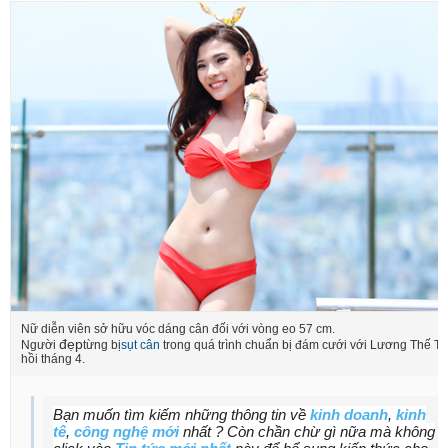
Nữ diễn viên sở hữu vóc dáng cân đối với vòng eo 57 cm.
đẹp
Người
từng bị
sụt cân
trong quá trình chuẩn bị đám cưới với Lương Thế T
hồi tháng 4.
Bạn muốn tìm kiếm những thông tin về
kinh doanh
,
kinh
tế
,
công nghệ mới
nhất ? Còn chần chừ gì nữa mà không