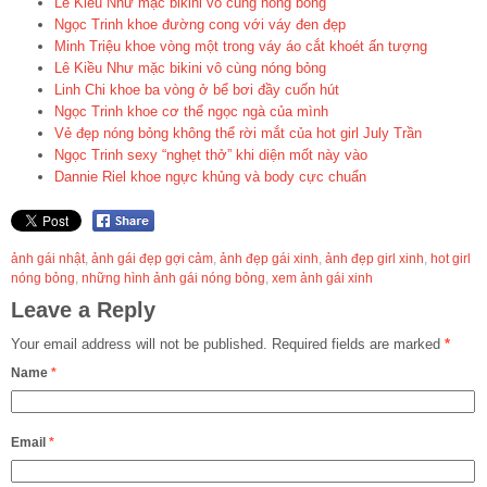
Lê Kiều Như mặc bikini vô cùng nóng bỏng
Ngọc Trinh khoe đường cong với váy đen đẹp
Minh Triệu khoe vòng một trong váy áo cắt khoét ấn tượng
Lê Kiều Như mặc bikini vô cùng nóng bỏng
Linh Chi khoe ba vòng ở bể bơi đầy cuốn hút
Ngọc Trinh khoe cơ thể ngọc ngà của mình
Vẻ đẹp nóng bỏng không thể rời mắt của hot girl July Trần
Ngọc Trinh sexy “nghẹt thở” khi diện mốt này vào
Dannie Riel khoe ngực khủng và body cực chuẩn
ảnh gái nhật
,
ảnh gái đẹp gợi cảm
,
ảnh đẹp gái xinh
,
ảnh đẹp girl xinh
,
hot girl
nóng bỏng
,
những hình ảnh gái nóng bỏng
,
xem ảnh gái xinh
Leave a Reply
Your email address will not be published.
Required fields are marked
*
Name
*
Email
*