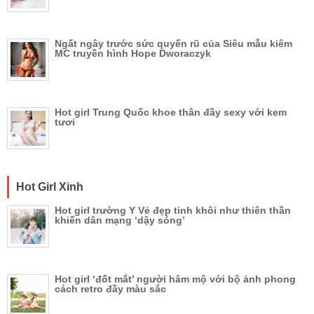
Ngất ngây trước sức quyến rũ của Siêu mẫu kiêm
MC truyền hình Hope Dworaczyk
Hot girl Trung Quốc khoe thân đầy sexy với kem
tươi
Hot Girl Xinh
Hot girl trường Y Vẻ đẹp tinh khôi như thiên thần
khiến dân mạng ‘dậy sóng’
Hot girl ‘đốt mắt’ người hâm mộ với bộ ảnh phong
cách retro đầy màu sắc