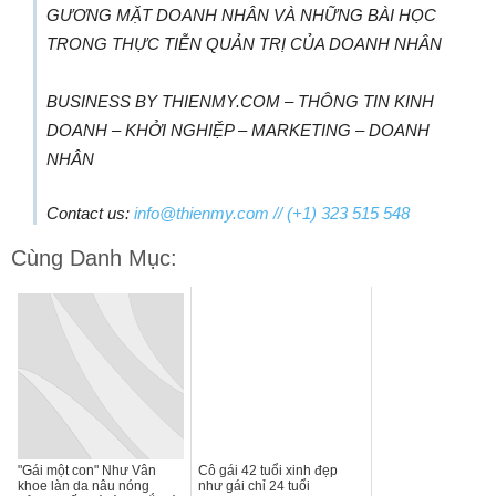
GƯƠNG MẶT DOANH NHÂN VÀ NHỮNG BÀI HỌC
TRONG THỰC TIỄN QUẢN TRỊ CỦA DOANH NHÂN
BUSINESS BY THIENMY.COM – THÔNG TIN KINH
DOANH – KHỞI NGHIỆP – MARKETING – DOANH
NHÂN
Contact us:
info@thienmy.com
// (+1) 323 515 548
Cùng Danh Mục:
"Gái một con" Như Vân
Cô gái 42 tuổi xinh đẹp
khoe làn da nâu nóng
như gái chỉ 24 tuổi