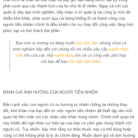
phải vượt qua các thành tích của họ như lẽ dĩ nhiên. Ngay cả với các
quản lý dày dạn kinh nghiệm, tiếp nhận vị trí quản lý tại công ty mới đã
nhiều khó khăn, phải vượt qua cái bóng khổng lồ và thành công của
người tiền nhiệm chính là điều khiến cho sự thay đổi công việc tăng tính
phức tạp và thử thách bội phần.
Bạn mới ra trường và đang muốn
tìm việc làm
nhưng chưa có
kinh nghiệm hãy đến với chúng tối với nhiều yêu cầu
tuyển nhân
viên
lớn của các nhà
tuyển dụng
lớn sẽ có công việc phù hợp
với bạn để bạn
tìm việc làm thêm
ĐÁNH GIÁ ẢNH HƯỞNG CỦA NGƯỜI TIỀN NHIỆM
Bên cạnh việc con người có xu hướng tự nhiên chống lại những thay
đổi, khó khăn của bạn đến từ việc người tiền nhiệm đã thiết lập nên mối
quan hệ bền chặt với các nhân viên khác trong nhóm. Chính mối quan hệ
này khiến đội ngũ nhân sự hiện tại của bạn có cảm giác trung thành với
người cũ. Tuy nhiên, hãy nhớ rằng sự thân thuộc này có thể đúng hoặc
cũng có thể không phải là lý do chính đáng. Muốn đánh giá về ảnh hưởng