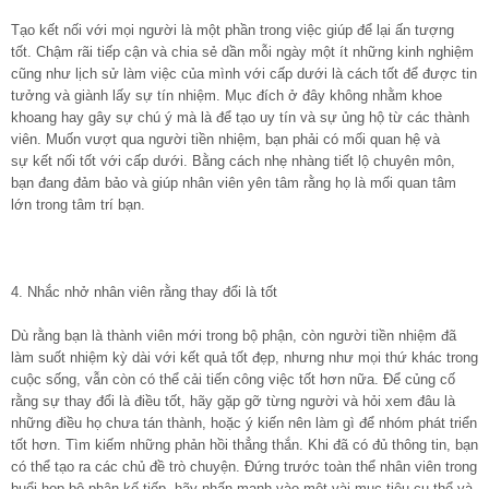
Tạo kết nối với mọi người là một phần trong việc giúp để lại ấn tượng
tốt. Chậm rãi tiếp cận và chia sẻ dần mỗi ngày một ít những kinh nghiệm
cũng như lịch sử làm việc của mình với cấp dưới là cách tốt để được tin
tưởng và giành lấy sự tín nhiệm. Mục đích ở đây không nhằm khoe
khoang hay gây sự chú ý mà là để tạo uy tín và sự ủng hộ từ các thành
viên. Muốn vượt qua người tiền nhiệm, bạn phải có mối quan hệ và
sự kết nối tốt với cấp dưới. Bằng cách nhẹ nhàng tiết lộ chuyên môn,
bạn đang đảm bảo và giúp nhân viên yên tâm rằng họ là mối quan tâm
lớn trong tâm trí bạn.
4. Nhắc nhở nhân viên rằng thay đổi là tốt
Dù rằng bạn là thành viên mới trong bộ phận, còn người tiền nhiệm đã
làm suốt nhiệm kỳ dài với kết quả tốt đẹp, nhưng như mọi thứ khác trong
cuộc sống, vẫn còn có thể cải tiến công việc tốt hơn nữa. Để củng cố
rằng sự thay đổi là điều tốt, hãy gặp gỡ từng người và hỏi xem đâu là
những điều họ chưa tán thành, hoặc ý kiến nên làm gì để nhóm phát triển
tốt hơn. Tìm kiếm những phản hồi thẳng thắn. Khi đã có đủ thông tin, bạn
có thể tạo ra các chủ đề trò chuyện. Đứng trước toàn thể nhân viên trong
buổi họp bộ phận kế tiếp, hãy nhấn mạnh vào một vài mục tiêu cụ thể và