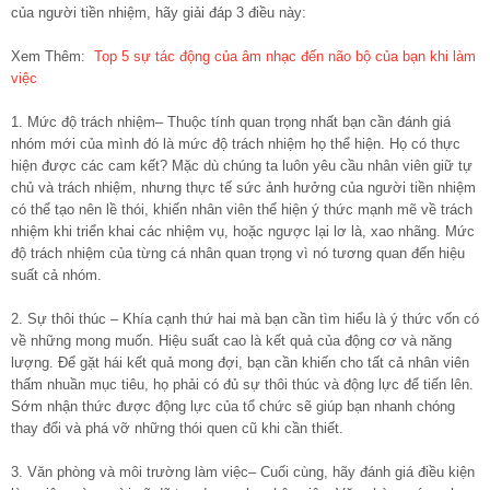
của người tiền nhiệm, hãy giải đáp 3 điều này:
Xem Thêm:
Top 5 sự tác động của âm nhạc đến não bộ của bạn khi làm
việc
1. Mức độ trách nhiệm– Thuộc tính quan trọng nhất bạn cần đánh giá
nhóm mới của mình đó là mức độ trách nhiệm họ thể hiện. Họ có thực
hiện được các cam kết? Mặc dù chúng ta luôn yêu cầu nhân viên giữ tự
chủ và trách nhiệm, nhưng thực tế sức ảnh hưởng của người tiền nhiệm
có thể tạo nên lề thói, khiến nhân viên thể hiện ý thức mạnh mẽ về trách
nhiệm khi triển khai các nhiệm vụ, hoặc ngược lại lơ là, xao nhãng. Mức
độ trách nhiệm của từng cá nhân quan trọng vì nó tương quan đến hiệu
suất cả nhóm.
2. Sự thôi thúc – Khía cạnh thứ hai mà bạn cần tìm hiểu là ý thức vốn có
về những mong muốn. Hiệu suất cao là kết quả của động cơ và năng
lượng. Để gặt hái kết quả mong đợi, bạn cần khiến cho tất cả nhân viên
thấm nhuần mục tiêu, họ phải có đủ sự thôi thúc và động lực để tiến lên.
Sớm nhận thức được động lực của tổ chức sẽ giúp bạn nhanh chóng
thay đổi và phá vỡ những thói quen cũ khi cần thiết.
3. Văn phòng và môi trường làm việc– Cuối cùng, hãy đánh giá điều kiện