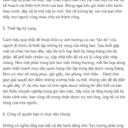
kế hoạch cải thiện tình hình của bạn. Đừng ngại kêu gọi nhân viên bước
theo mình, đây sẽ là một trật tự mới. Nói về tương lai, nơi mà bạn nhìn
thấy mọi người cùng nhau chia sẻ thành công.
5. Thiết lập kỳ vọng
Cách hiệu quả nhất để thoát khỏi sự ảnh hưởng và các “tàn dư” của
người đi trước là thiết lập những kỳ vọng của riêng bạn. Sau buổi gặp
mặt và chào hỏi ban đầu, hãy lên lịch họp định kỳ hàng tháng cho bộ
phận, để phổ biến nhiệm vụ, cập nhật tiến độ và xử lý công việc nhịp
nhàng. Như một phần trong lịch làm việc thông thường, mỗi lần họp đừng
quên nhấn mạnh mục tiêu quan trọng cần tập trung đạt được trong tháng.
Đơn cử như về trang phục, giờ giấc, tác phong, tinh thần… Dành thời
gian giải quyết dứt điểm những vướng mắc cụ thể, những vấn đề đã diễn
ra gần đây. Ví dụ như bạn vô tình nghe được những lời đồn thổi và bàn
tán thiếu chuyên nghiệp trong giờ làm việc, hãy chia sẻ rằng trong bất kỳ
hoàn cảnh nào, bạn cũng rất mong nhận được sự mở lòng, ủng hộ và tôn
trọng của mọi người,.
6. Củng cố quyền hạn vì mục tiêu chung
Không có nghĩa rằng bạn bắt cả đội hành động như “lực lượng phản ứng