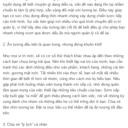
tuyển dụng để biết chuyện gì đang diễn ra, vấn đề nào đang tồn tại nhằm
chuẩn bị tâm lý phù hợp, sẵn sàng đối mặt với tương lai. Điều này giúp
bạn có sức chịu đựng đồng thời nhanh chóng xây dựng chiến lược tiếp
cận tình hình. Sự sắc bén giúp ích nhiều cho quá trình chuyển đổi vị trí
quản lý, vì thế hãy đào sâu tường tận cốt lõi để biết điều gì cho phép bạn
nhanh chóng vượt qua được dấu ấn mà người quản lý cũ để lại.
2. Ấn tượng đầu tiên là quan trọng, nhưng đừng khuôn khổ!
Như mọi vị trí mới, sẽ có cơ số thử thách khác nhau ập đến theo những
cách bạn chưa từng trải qua. Nên khi thiết lập vai trò của mình, bạn cần
tranh thủ xác định những điều như sản phẩm, khách hàng, những cái tên
mới, gương mặt mới. Tất nhiên khi vào thực tế, bạn sẽ mất rất nhiều
thời gian để biết rõ hơn về nhóm, cũng như cách mà họ hiểu bạn. Nếu
gặp phải tình huống nhân viên trung thành với sếp cũ, nhớ đừng quên
tầm quan trọng của việc thiết lập những tiêu chuẩn của bạn. Sớm sắp
xếp buổi gặp “ra mắt” để giới thiệu phong cách làm việc, nói về những kỳ
vọng dành cho nhóm và những điều họ có thể trông đợi ở bạn. Chia sẻ
tầm nhìn tương lai. Đặt ra mục tiêu cụ thể nhằm để lại ấn tượng tốt đầu
tiên.
3. Chia sẻ “lý lịch” cá nhân