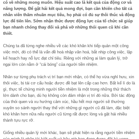
có về những mong muốn. Hiệu suất cao là kết quả của động cơ và
năng lượng. Để gặt hái kết quả mong đợi, bạn cần khiến cho tất cả
nhân viên thấm nhuần mục tiêu, họ phải có đủ sự thôi thúc và động
lực để tiến lên. Sớm nhận thức được động lực của tổ chức sẽ giúp
bạn nhanh chóng thay đổi và phá vỡ những thói quen cũ khi cần
thiết.
Chúng ta đã từng nghe nhiều về các khó khăn khi tiếp quản một công
việc mới, đó có thể là vấn đề hoà nhập văn hoá, bắt nhịp công việc, lập
kế hoạch hay nỗ lực đạt chỉ tiêu. Riêng với những ai làm quản lý, trở
ngại lớn còn nằm ở “cái bóng” của người tiền nhiệm.
Nhân sự từng phụ trách vị trí bạn mới nhận, có thể họ vừa nghỉ hưu, xin
thôi việc, bị tái cơ cấu hoặc được đề bạt lên cấp cao hơn. Bất kể lí do là
gì, thực tế chứng minh người tiền nhiệm là một trong những thử thách
lớn dành cho bạn, dù họ không còn đảm nhận vị trí đó nữa. Bởi tác động
của thói quen và xu hướng cảm xúc, hầu hết mọi người sẽ thường
xuyên so sánh người thay thế với những gì người cũ đã làm, đặc biệt
khó khăn hơn nữa nếu người cũ từng rất được lòng và gặt hái nhiều
thành tựu rực rỡ.
Giống nhiều quản lý mới khác, bạn sẽ phát hiện ra rằng người tiền nhiệm
của mình là nhân tài kiệt xuất và bây giờ bạn đang được đặt kỳ vọng