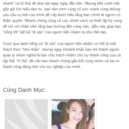
nhanh” và tỏ thái độ doạ nạt ngay ngày đầu tiên. Nhưng bên cạnh việc
gần gũi tìm hiểu tâm tư, bạn nên sớm củng cố sức mạnh cùng những
yêu cầu cụ thể của mình để cấp dưới hiểu rằng bạn chính là người có
thẩm quyền. Nhanh chóng củng cố các chính sách và thiết lập kỳ vọng
để nói với nhân viên rằng bạn hướng đến công việc, điều này giúp bạn
“sống tốt” bất kể “di sản” của người tiền nhiệm là như thế nào.
Vượt qua danh tiếng và “di sản” của người tiền nhiệm có thể là một
thách thức “khó nhằn”, nhưng ngay khoảnh khắc bạn trở thành người
quản lý nhóm nghĩa là bạn chịu trách nhiệm cho sự thành công của cả
tập thể. Vì thế, rất cần bạn nhanh chóng gắn kết cùng nhóm và tạo ra
thành công đáng nhớ cho sự nghiệp của mình.
Cùng Danh Mục: