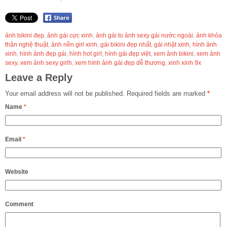
ảnh bikini đẹp
,
ảnh gái cực xinh
,
ảnh gái to ảnh sexy gái nước ngoài
,
ảnh khỏa
thân nghệ thuật
,
ảnh nền girl xinh
,
gái bikini đẹp nhất
,
gái nhật xinh
,
hình ảnh
xinh
,
hình ảnh đẹp gái
,
hình hot girl
,
hình gái đẹp việt
,
xem ảnh bikini
,
xem ảnh
sexy
,
xem ảnh sexy girlh
,
xem hình ảnh gái đẹp dễ thương
,
xinh xinh 9x
Leave a Reply
Your email address will not be published.
Required fields are marked
*
Name
*
Email
*
Website
Comment