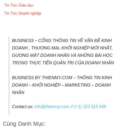
Tin Tức Giáo dục
Tin Tức Doanh nghiệp
BUSINESS – CỔNG THÔNG TIN VỀ VẤN ĐỀ KINH
DOANH , THƯƠNG MẠI, KHỞI NGHIỆP MỚI NHẤT,
GƯƠNG MẶT DOANH NHÂN VÀ NHỮNG BÀI HỌC
TRONG THỰC TIỄN QUẢN TRỊ CỦA DOANH NHÂN
BUSINESS BY THIENMY.COM – THÔNG TIN KINH
DOANH – KHỞI NGHIỆP – MARKETING – DOANH
NHÂN
Contact us:
info@thienmy.com
// (+1) 323 515 548
Cùng Danh Mục: