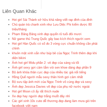
Liên Quan Khác
Hot girl Sài Thành sở hữu khả năng viết rap đỉnh của đỉnh
Chủ quán trà chanh xinh như Lưu Diệc Phi kiếm được 80
triệu/tháng
Phạm Băng Băng xinh đẹp quyến rũ tuổi đôi mươi
Nữ game thủ Trung Quốc gây bao kích thích người xem
Hot girl Hàn Quốc có số đo 3 vòng cực chuẩn không cần phải
chỉnh
khuôn mặt xinh xắn như búp bê của Ngọc Trinh thêm đẹp khi
diện bikini
Ảnh hot girl Midu phần 2: vẻ đẹp của sáng và tối
Ảnh girl sexy gợi cảm tắm vòi sen khoe dáng đẹp phần 9
Bộ ảnh khỏa thân cực đẹp của nhiều tác giả nổi tiếng
Hồng Quế người mẫu sexy thân hình gợi cảm nhất
Bộ sưu tập ảnh mới của Ngọc Trinh vô cùng đẹp và sexy
Ảnh đẹp Jessica Davies vẽ đẹp của phụ nữ nước ngoài
Hot girl Moon cô ấy rất thích nude
Xe đẹp hay người đẹp trắng muốt đây nhỉ
Các girl xinh 10x cute dễ thương đẹp đang làm mưa gió trên
facebook việt nam