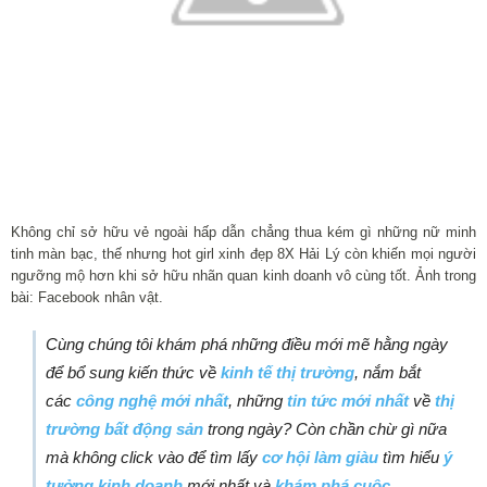
Không chỉ sở hữu vẻ ngoài hấp dẫn chẳng thua kém gì những nữ minh
tinh màn bạc, thế nhưng hot girl xinh đẹp 8X Hải Lý còn khiến mọi người
ngưỡng mộ hơn khi sở hữu nhãn quan kinh doanh vô cùng tốt. Ảnh trong
bài: Facebook nhân vật.
Cùng chúng tôi khám phá những điều mới mẽ hằng ngày
để bổ sung kiến thức về
kinh tế thị trường
, nắm bắt
các
công nghệ mới nhất
, những
tin tức mới nhất
về
thị
trường bất động sản
trong ngày? Còn chần chừ gì nữa
mà không click vào để tìm lấy
cơ hội làm giàu
tìm hiểu
ý
tưởng kinh doanh
mới nhất và
khám phá cuộc