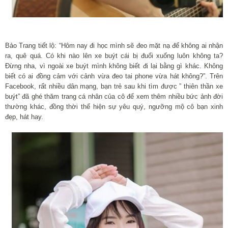
Bảo Trang tiết lộ: “Hôm nay đi học mình sẽ đeo mặt nạ để không ai nhận
ra, quê quá. Có khi nào lên xe buýt cái bị đuổi xuống luôn không ta?
Đừng nha, vì ngoài xe buýt mình không biết đi lại bằng gì khác. Không
biết có ai đồng cảm với cảnh vừa đeo tai phone vừa hát không?”. Trên
Facebook, rất nhiều dân mạng, bạn trẻ sau khi tìm được ” thiên thần xe
buýt” đã ghé thăm trang cá nhân của cô để xem thêm nhiều bức ảnh đời
thường khác, đồng thời thể hiện sự yêu quý, ngưỡng mộ cô bạn xinh
đẹp, hát hay.