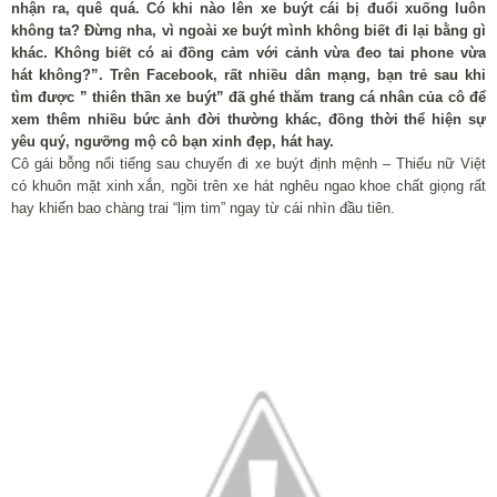
nhận ra, quê quá. Có khi nào lên xe buýt cái bị đuổi xuống luôn
không ta? Đừng nha, vì ngoài xe buýt mình không biết đi lại bằng gì
khác. Không biết có ai đồng cảm với cảnh vừa đeo tai phone vừa
hát không?”. Trên Facebook, rất nhiều dân mạng, bạn trẻ sau khi
tìm được ” thiên thần xe buýt” đã ghé thăm trang cá nhân của cô để
xem thêm nhiều bức ảnh đời thường khác, đồng thời thể hiện sự
yêu quý, ngưỡng mộ cô bạn xinh đẹp, hát hay.
Cô gái bỗng nổi tiếng sau chuyến đi xe buýt định mệnh
– Thiếu nữ Việt
có khuôn mặt xinh xắn, ngồi trên xe hát nghêu ngao khoe chất giọng rất
hay khiến bao chàng trai “lịm tim” ngay từ cái nhìn đầu tiên.