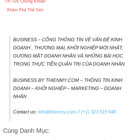
Tin Tức Chứng Khoán
Khám Phá Thế Giới
BUSINESS – CỔNG THÔNG TIN VỀ VẤN ĐỀ KINH
DOANH , THƯƠNG MẠI, KHỞI NGHIỆP MỚI NHẤT,
GƯƠNG MẶT DOANH NHÂN VÀ NHỮNG BÀI HỌC
TRONG THỰC TIỄN QUẢN TRỊ CỦA DOANH NHÂN
BUSINESS BY THIENMY.COM – THÔNG TIN KINH
DOANH – KHỞI NGHIỆP – MARKETING – DOANH
NHÂN
Contact us:
info@thienmy.com
// (+1) 323 515 548
Cùng Danh Mục: