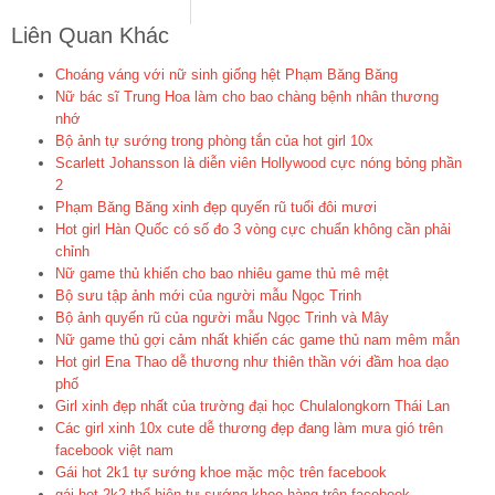
Liên Quan Khác
Choáng váng với nữ sinh giống hệt Phạm Băng Băng
Nữ bác sĩ Trung Hoa làm cho bao chàng bệnh nhân thương
nhớ
Bộ ảnh tự sướng trong phòng tắn của hot girl 10x
Scarlett Johansson là diễn viên Hollywood cực nóng bỏng phần
2
Phạm Băng Băng xinh đẹp quyến rũ tuổi đôi mươi
Hot girl Hàn Quốc có số đo 3 vòng cực chuẩn không cần phải
chỉnh
Nữ game thủ khiến cho bao nhiêu game thủ mê mệt
Bộ sưu tập ảnh mới của người mẫu Ngọc Trinh
Bộ ảnh quyến rũ của người mẫu Ngọc Trinh và Mây
Nữ game thủ gợi cảm nhất khiến các game thủ nam mêm mẫn
Hot girl Ena Thao dễ thương như thiên thần với đầm hoa dạo
phố
Girl xinh đẹp nhất của trường đại học Chulalongkorn Thái Lan
Các girl xinh 10x cute dễ thương đẹp đang làm mưa gió trên
facebook việt nam
Gái hot 2k1 tự sướng khoe mặc mộc trên facebook
gái hot 2k2 thể hiện tự sướng khoe hàng trên facebook