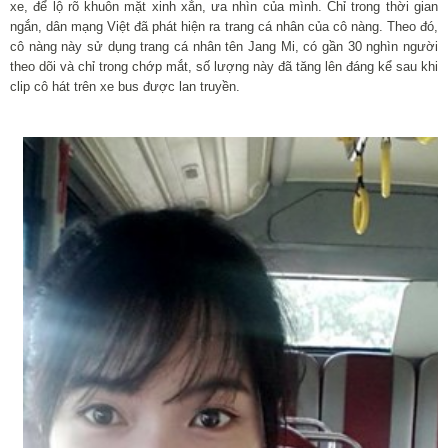
xe, để lộ rõ khuôn mặt xinh xắn, ưa nhìn của mình. Chỉ trong thời gian
ngắn, dân mạng Việt đã phát hiện ra trang cá nhân của cô nàng. Theo đó,
cô nàng này sử dụng trang cá nhân tên Jang Mi, có gần 30 nghìn người
theo dõi và chỉ trong chớp mắt, số lượng này đã tăng lên đáng kể sau khi
clip cô hát trên xe bus được lan truyền.