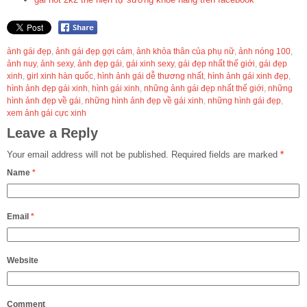
ảnh gái đẹp
,
ảnh gái đẹp gợi cảm
,
ảnh khỏa thân của phụ nữ
,
ảnh nóng 100
,
ảnh nuy
,
ảnh sexy
,
ảnh đẹp gái
,
gái xinh sexy
,
gái đẹp nhất thế giới
,
gái đẹp
xinh
,
girl xinh hàn quốc
,
hình ảnh gái dễ thương nhất
,
hình ảnh gái xinh đẹp
,
hình ảnh đẹp gái xinh
,
hình gái xinh
,
những ảnh gái đẹp nhất thế giới
,
những
hình ảnh đẹp về gái
,
những hình ảnh đẹp về gái xinh
,
những hình gái đẹp
,
xem ảnh gái cực xinh
Leave a Reply
Your email address will not be published.
Required fields are marked
*
Name
*
Email
*
Website
Comment