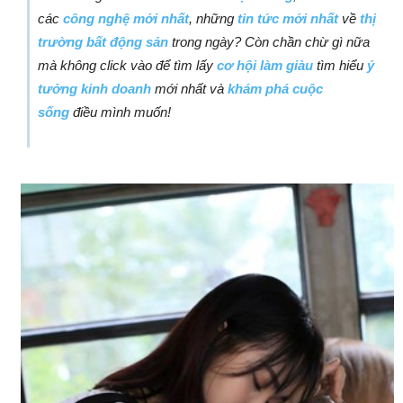
các
công nghệ mới nhất
, những
tin tức mới nhất
về
thị
trường bất động sản
trong ngày? Còn chần chừ gì nữa
mà không click vào để tìm lấy
cơ hội làm giàu
tìm hiểu
ý
tưởng kinh doanh
mới nhất và
khám phá cuộc
sống
điều mình muốn!