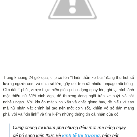
Trong khoảng 24 giờ qua, clip có tên “Thiên thần xe bus” đang thu hút số
lượng người xem và chia sẻ lớn, gây sốt trên rất nhiều fanpage nổi tiếng.
Clip dài 2 phút, được thực hiện giống như dạng quay lén, ghi lại hình ảnh
một thiếu nữ Việt xinh đẹp, dễ thương đang ngồi trên xe buýt và hát
nghêu ngao. Với khuôn mặt xinh xắn và chất giọng hay, dễ hiểu vì sao
mà nữ nhân vật chính lại tạo nên một cơn sốt, khiến vô số dân mạng
phải vội vã “xin link” và tìm kiếm những thông tin cá nhân của cô.
Cùng chúng tôi khám phá những điều mới mẽ hằng ngày
để bổ sung kiến thức về
kinh tế thị trường
, nắm bắt