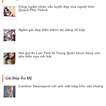
Cùng ngắm nhan sắc tuyệt đẹp của người tình
Quách Phú Thành
Ngắm gái đẹp điện bikini đọ dáng xế hộp
Hot girl 9x Lưu Tĩnh Di Trung Quốc khoe dáng vóc
yêu kiều cực nổi bật
Gái Đẹp Âu Mỹ
Candice Swanepoel với anh mắt hớp hồn các chàng