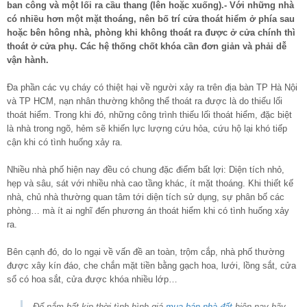
ban công và một lối ra cầu thang (lên hoặc xuống).- Với những nhà
có nhiều hơn một mặt thoáng, nên bố trí cửa thoát hiểm ở phía sau
hoặc bên hông nhà, phòng khi không thoát ra được ở cửa chính thì
thoát ở cửa phụ. Các hệ thống chốt khóa cần đơn giản và phải dễ
vận hành.
Đa phần các vụ cháy có thiệt hại về người xảy ra trên địa bàn TP Hà Nội
và TP HCM, nạn nhân thường không thể thoát ra được là do thiếu lối
thoát hiểm. Trong khi đó, những công trình thiếu lối thoát hiểm, đặc biệt
là nhà trong ngõ, hẻm sẽ khiến lực lượng cứu hỏa, cứu hộ lại khó tiếp
cận khi có tình huống xảy ra.
Nhiều nhà phố hiện nay đều có chung đặc điểm bất lợi: Diện tích nhỏ,
hẹp và sâu, sát với nhiều nhà cao tầng khác, ít mặt thoáng. Khi thiết kế
nhà, chủ nhà thường quan tâm tới diện tích sử dụng, sự phân bố các
phòng… mà ít ai nghĩ đến phương án thoát hiểm khi có tình huống xảy
ra.
Bên cạnh đó, do lo ngại về vấn đề an toàn, trộm cắp, nhà phố thường
được xây kín đáo, che chắn mặt tiền bằng gạch hoa, lưới, lồng sắt, cửa
sổ có hoa sắt, cửa được khóa nhiều lớp…
Để nắm bất kịp thời tình hình giá
mua bán nhà đất
hiện nay hãy