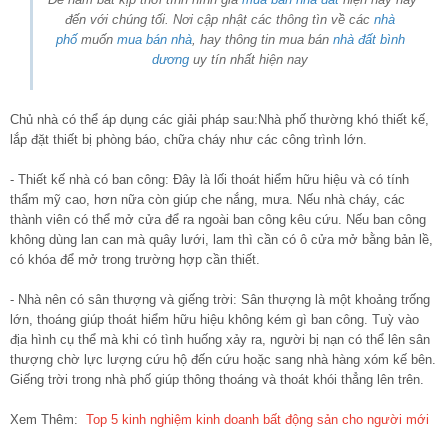
đến với chúng tối. Nơi cập nhật các thông tìn về các
nhà
phố
muốn
mua bán nhà
, hay thông tin mua bán
nhà đất bình
dương
uy tín nhất hiện nay
Chủ nhà có thể áp dụng các giải pháp sau:Nhà phố thường khó thiết kế,
lắp đặt thiết bị phòng báo, chữa cháy như các công trình lớn.
- Thiết kế nhà có ban công: Đây là lối thoát hiểm hữu hiệu và có tính
thẩm mỹ cao, hơn nữa còn giúp che nắng, mưa. Nếu nhà cháy, các
thành viên có thể mở cửa để ra ngoài ban công kêu cứu. Nếu ban công
không dùng lan can mà quây lưới, lam thì cần có ô cửa mở bằng bản lề,
có khóa để mở trong trường hợp cần thiết.
- Nhà nên có sân thượng và giếng trời: Sân thượng là một khoảng trống
lớn, thoáng giúp thoát hiểm hữu hiệu không kém gì ban công. Tuỳ vào
địa hình cụ thể mà khi có tình huống xảy ra, người bị nạn có thể lên sân
thượng chờ lực lượng cứu hộ đến cứu hoặc sang nhà hàng xóm kế bên.
Giếng trời trong nhà phố giúp thông thoáng và thoát khói thẳng lên trên.
Xem Thêm:
Top 5 kinh nghiệm kinh doanh bất động sản cho người mới