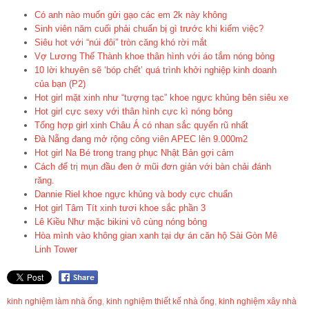
Có anh nào muốn gửi gạo các em 2k này không
Sinh viên năm cuối phải chuẩn bị gì trước khi kiếm việc?
Siêu hot với “núi đôi” tròn căng khó rời mắt
Vợ Lương Thế Thành khoe thân hình với áo tắm nóng bỏng
10 lời khuyên sẽ ‘bóp chết’ quá trình khởi nghiệp kinh doanh
của bạn (P2)
Hot girl mặt xinh như “tượng tạc” khoe ngực khủng bên siêu xe
Hot girl cực sexy với thân hình cực kì nóng bỏng
Tổng hợp girl xinh Châu Á có nhan sắc quyến rũ nhất
Đà Nẵng đang mở rộng công viên APEC lên 9.000m2
Hot girl Na Bé trong trang phục Nhật Bản gợi cảm
Cách để trị mụn đầu đen ở mũi đơn giản với bàn chải đánh
răng.
Dannie Riel khoe ngực khủng và body cực chuẩn
Hot girl Tâm Tít xinh tươi khoe sắc phần 3
Lê Kiều Như mặc bikini vô cùng nóng bỏng
Hòa mình vào không gian xanh tại dự án căn hộ Sài Gòn Mê
Linh Tower
kinh nghiệm làm nhà ống
,
kinh nghiệm thiết kế nhà ống
,
kinh nghiệm xây nhà