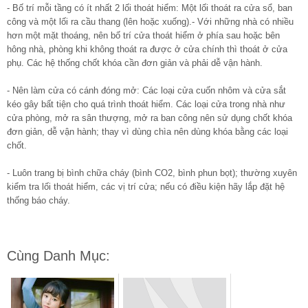
- Bố trí mỗi tầng có ít nhất 2 lối thoát hiểm: Một lối thoát ra cửa sổ, ban
công và một lối ra cầu thang (lên hoặc xuống).- Với những nhà có nhiều
hơn một mặt thoáng, nên bố trí cửa thoát hiểm ở phía sau hoặc bên
hông nhà, phòng khi không thoát ra được ở cửa chính thì thoát ở cửa
phụ. Các hệ thống chốt khóa cần đơn giản và phải dễ vận hành.
- Nên làm cửa có cánh đóng mở: Các loại cửa cuốn nhôm và cửa sắt
kéo gây bất tiện cho quá trình thoát hiểm. Các loại cửa trong nhà như
cửa phòng, mở ra sân thượng, mở ra ban công nên sử dụng chốt khóa
đơn giản, dễ vận hành; thay vì dùng chìa nên dùng khóa bằng các loại
chốt.
- Luôn trang bị bình chữa cháy (bình CO2, bình phun bọt); thường xuyên
kiểm tra lối thoát hiểm, các vị trí cửa; nếu có điều kiện hãy lắp đặt hệ
thống báo cháy.
Cùng Danh Mục: