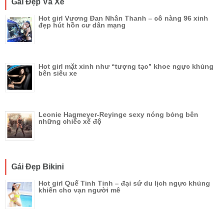
Gái Đẹp Và Xe
Hot girl Vương Đan Nhân Thanh – cô nàng 96 xinh
đẹp hút hồn cư dân mạng
Hot girl mặt xinh như “tượng tạc” khoe ngực khủng
bên siêu xe
Leonie Hagmeyer-Reyinge sexy nóng bỏng bên
những chiếc xế độ
Gái Đẹp Bikini
Hot girl Quế Tinh Tinh – đại sứ du lịch ngực khủng
khiến cho vạn người mê