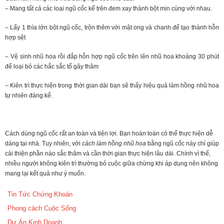
– Mang tất cả các loại ngũ cốc kể trên đem xay thành bột mịn cùng với nhau.
– Lấy 1 thìa lớn bột ngũ cốc, trộn thêm với mật ong và chanh để tạo thành hỗn
hợp sệt
– Vệ sinh nhũ hoa rồi đắp hỗn hợp ngũ cốc trên lên nhũ hoa khoảng 30 phút
để loại bỏ các hắc sắc tố gây thâm
– Kiên trì thực hiện trong thời gian dài bạn sẽ thấy hiệu quả làm hồng nhũ hoa
tự nhiên đáng kể.
Cách dùng ngũ cốc rất an toàn và tiện lợi. Bạn hoàn toàn có thể thực hiện dễ
dàng tại nhà. Tuy nhiên, với
cách làm hồng nhũ hoa
bằng ngũ cốc này chỉ giúp
cải thiện phần nào sắc thâm và cần thời gian thực hiện lâu dài. Chính vì thế,
nhiều người không kiên trì thường bỏ cuộc giữa chừng khi áp dụng nên không
mang lại kết quả như ý muốn.
Tin Tức Chứng Khoán
Phong cách Cuộc Sống
Dự Án Kinh Doanh