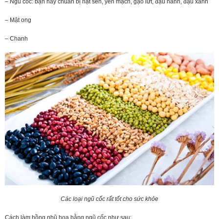
– Ngũ cốc: bạn hãy chuẩn bị hạt sen, yến mạch, gạo lứt, đậu nành, đậu xanh
– Mật ong
– Chanh
Các loại ngũ cốc rất tốt cho sức khỏe
Cách làm hồng nhũ hoa bằng ngũ cốc như sau: