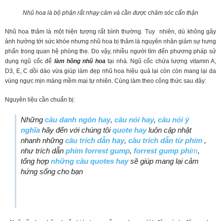
Nhũ hoa là bộ phận rất nhạy cảm và cần được chăm sóc cẩn thận
Nhũ hoa thâm là một hiện tượng rất bình thường. Tuy nhiên, dù không gây
ảnh hưởng tới sức khỏe nhưng nhũ hoa bị thâm là nguyên nhân giảm sự hưng
phấn trong quan hệ phòng the. Do vậy, nhiều người tìm đến phương pháp sử
dụng ngũ cốc để
làm hồng nhũ hoa
tại nhà. Ngũ cốc chứa lượng vitamin A,
D3, E, C dồi dào vừa giúp làm đẹp nhũ hoa hiệu quả lại còn còn mang lại da
vùng ngực mịn màng mềm mại tự nhiên. Cùng làm theo công thức sau đây:
Nguyên liệu cần chuẩn bị:
N
hững
câu danh ngôn hay
,
câu nói hay
,
câu nói ý
nghĩa
hãy đến với chúng tôi
quote hay
luôn cập nhật
nhanh những
câu trích dẫn hay
,
câu trích dẫn từ phim
,
như trích dẫn
phim forrest gump
,
forrest gump phi
m
,
tổng hợp
những câu quotes hay
sẽ giúp mang lại cảm
hứng sống cho bạn