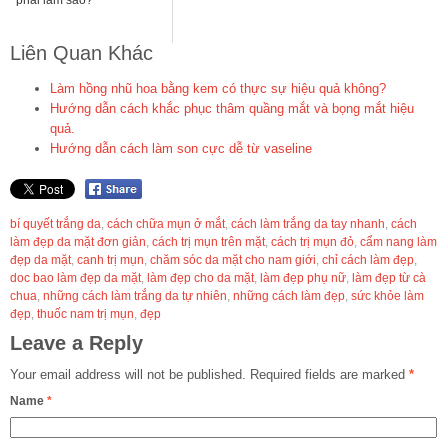
phải làm sao?
Liên Quan Khác
Làm hồng nhũ hoa bằng kem có thực sự hiệu quả không?
Hướng dẫn cách khắc phục thâm quầng mắt và bọng mắt hiệu
quả.
Hướng dẫn cách làm son cực dễ từ vaseline
bí quyết trắng da
,
cách chữa mụn ở mắt
,
cách làm trắng da tay nhanh
,
cách
làm đẹp da mặt đơn giản
,
cách trị mụn trên mặt
,
cách trị mụn đỏ
,
cẩm nang làm
đẹp da mặt
,
canh trị mụn
,
chăm sóc da mặt cho nam giới
,
chỉ cách làm đẹp
,
doc bao làm đẹp da mặt
,
làm đẹp cho da mặt
,
làm đẹp phụ nữ
,
làm đẹp từ cà
chua
,
những cách làm trắng da tự nhiên
,
những cách làm đẹp
,
sức khỏe làm
đẹp
,
thuốc nam trị mụn
,
đẹp
Leave a Reply
Your email address will not be published.
Required fields are marked
*
Name
*