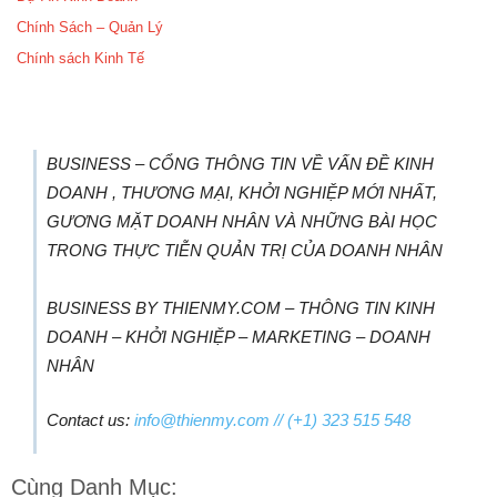
Chính Sách – Quản Lý
Chính sách Kinh Tế
BUSINESS – CỔNG THÔNG TIN VỀ VẤN ĐỀ KINH
DOANH , THƯƠNG MẠI, KHỞI NGHIỆP MỚI NHẤT,
GƯƠNG MẶT DOANH NHÂN VÀ NHỮNG BÀI HỌC
TRONG THỰC TIỄN QUẢN TRỊ CỦA DOANH NHÂN
BUSINESS BY THIENMY.COM – THÔNG TIN KINH
DOANH – KHỞI NGHIỆP – MARKETING – DOANH
NHÂN
Contact us:
info@thienmy.com
// (+1) 323 515 548
Cùng Danh Mục: