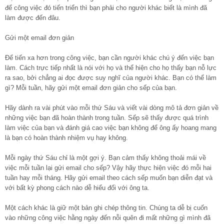
để công việc đó tiến triển thì bạn phải cho người khác biết là mình đã
làm được đến đâu.
Gửi một email đơn giản
Để tiến xa hơn trong công việc, bạn cần người khác chú ý đến việc bạn
làm. Cách trực tiếp nhất là nói với họ và thể hiện cho họ thấy bạn nỗ lực
ra sao, bởi chẳng ai đọc được suy nghĩ của người khác. Bạn có thể làm
gì? Mỗi tuần, hãy gửi một email đơn giản cho sếp của bạn.
Hãy dành ra vài phút vào mỗi thứ Sáu và viết vài dòng mô tả đơn giản về
những việc bạn đã hoàn thành trong tuần. Sếp sẽ thấy được quá trình
làm việc của bạn và đánh giá cao việc bạn không để ông ấy hoang mang
là bạn có hoàn thành nhiệm vụ hay không.
Mỗi ngày thứ Sáu chỉ là một gợi ý. Bạn cảm thấy không thoải mái về
việc mỗi tuần lại gửi email cho sếp? Vậy hãy thực hiện việc đó mỗi hai
tuần hay mỗi tháng. Hãy gửi email theo cách sếp muốn bạn diễn đạt và
với bất kỳ phong cách nào dễ hiểu đối với ông ta.
Một cách khác là giữ một bản ghi chép thông tin. Chúng ta dễ bị cuốn
vào những công việc hằng ngày đến nỗi quên đi mất những gì mình đã