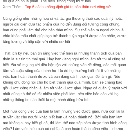
bỏ qua chính là phần “Thể hiện” trong công thức này.
Xem Thêm:
Top 6 cách khẳng định giá trị bản thân nơi công sở
Cũng giống như những họa sĩ và tác giả thường thuê các quản lý hoặc
người đại diện đưa tác phẩm của họ đến đúng đối tượng công chúng,
bạn cũng phải làm thế cho bản thân mình. Sự thể hiện ra ngoài chính là
chìa khóa mấu chốt giúp bạn trở thành tuýp người được cân nhắc, được
tăng lương và tiếp cận với nhiều cơ hội.
Thật ích kỷ nếu bạn tin rằng việc thể hiện ra những thành tích của bản
thân là sự tin tin thái quá. Hay bạn đang nghĩ mình làm tốt thì ai cũng sẽ
biết. Đa số mọi người đều bận rộn với những vấn đề riêng, các mối quan
tâm và cuộc sống của chính họ. Do đó họ thường biết rất ít về những
việc bạn hoàn thành được và bạn đang dành thời gian để làm gì. Nếu
không chủ động nói cho họ biết thành quả của mình, bạn sẽ chẳng bao
giờ được công nhận là làm tốt việc được giao. Ngay cả quản lý tuyệt vời
nhất cũng có thể có rất nhiều việc phải làm, nên việc báo cáo với họ
những thông tin cần thiết là một hành động hữu ích.
Một nửa công việc của bạn là làm những việc được giao, nửa còn lại là
truyền đạt cho người khác biết bạn đã hoàn thành nó. Bởi nếu bạn làm
mà không ai hay biết gì cả, thì làm thế nào sếp nắm được tình hình công
việc? Làm việc hiệu quả có nghĩa là bạn hoàn thành công việc – nhưng