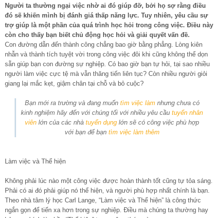
Người ta thường ngại việc nhờ ai đó giúp đỡ, bởi họ sợ rằng điều
đó sẽ khiến mình bị đánh giá thấp năng lực. Tuy nhiên, yêu cầu sự
trợ giúp là một phần của quá trình học hỏi trong công việc. Điều này
còn cho thấy bạn biết chủ động học hỏi và giải quyết vấn đề.
Con đường dẫn đến thành công chẳng bao giờ bằng phẳng. Lòng kiên
nhẫn và thành tích tuyệt vời trong công việc đôi khi cũng không thể dọn
sẵn giúp bạn con đường sự nghiệp. Có bao giờ bạn tự hỏi, tại sao nhiều
người làm việc cực tệ mà vẫn thăng tiến liên tục? Còn nhiều người giỏi
giang lại mắc kẹt, giậm chân tại chỗ và bỏ cuộc?
Bạn mới ra trường và đang muốn
tìm việc làm
nhưng chưa có
kinh nghiệm hãy đến với chúng tối với nhiều yêu cầu
tuyển nhân
viên
lớn của các nhà
tuyển dụng
lớn sẽ có công việc phù hợp
với bạn để bạn
tìm việc làm thêm
Làm việc và Thể hiện
Không phải lúc nào một công việc được hoàn thành tốt cũng tự tỏa sáng.
Phải có ai đó phải giúp nó thể hiện, và người phù hợp nhất chính là bạn.
Theo nhà tâm lý học Carl Lange, “Làm việc và Thể hiện” là công thức
ngắn gọn để tiến xa hơn trong sự nghiệp. Điều mà chúng ta thường hay