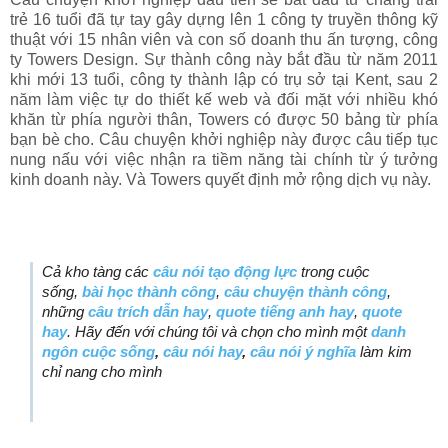
trẻ 16 tuổi đã tự tay gây dựng lên 1 công ty truyền thông kỹ
thuật với 15 nhân viên và con số doanh thu ấn tượng, công
ty Towers Design. Sự thành công này bắt đầu từ năm 2011
khi mới 13 tuổi, công ty thành lập có trụ sở tại Kent, sau 2
năm làm việc tự do thiết kế web và đối mặt với nhiều khó
khăn từ phía người thân, Towers có được 50 bảng từ phía
bạn bè cho. Câu chuyện khởi nghiệp này được câu tiếp tục
nung nấu với việc nhận ra tiềm năng tài chính từ ý tưởng
kinh doanh này. Và Towers quyết định mở rộng dịch vụ này.
Cả kho tàng các
câu nói tạo động lực
trong cuộc
sống,
bài học thành công
,
câu chuyện thành công
,
những
câu trích dẫn hay
,
quote tiếng anh hay
,
quote
hay
. Hãy đến với chúng tôi và chọn cho mình một
danh
ngôn cuộc sống
,
câu nói hay
,
câu nói ý nghĩa
làm kim
chỉ nang cho mình