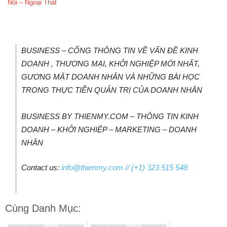
Nội – Ngoại Thất
BUSINESS – CỔNG THÔNG TIN VỀ VẤN ĐỀ KINH
DOANH , THƯƠNG MẠI, KHỞI NGHIỆP MỚI NHẤT,
GƯƠNG MẶT DOANH NHÂN VÀ NHỮNG BÀI HỌC
TRONG THỰC TIỄN QUẢN TRỊ CỦA DOANH NHÂN
BUSINESS BY THIENMY.COM – THÔNG TIN KINH
DOANH – KHỞI NGHIỆP – MARKETING – DOANH
NHÂN
Contact us:
info@thienmy.com
// (+1) 323 515 548
Cùng Danh Mục: