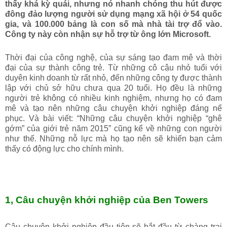
thấy khá kỳ quái, nhưng nó nhanh chóng thu hút được
đông đảo lượng người sử dụng mạng xã hội ở 54 quốc
gia, và 100.000 bảng là con số mà nhà tài trợ đổ vào.
Công ty này còn nhận sự hỗ trợ từ ông lớn Microsoft.
Thời đại của công nghệ, của sự sáng tạo đam mê và thời
đại của sự thành công trẻ. Từ những cô cậu nhỏ tuổi với
duyên kinh doanh từ rất nhỏ, đến những công ty được thành
lập với chủ sở hữu chưa qua 20 tuổi. Họ đều là những
người trẻ không có nhiều kinh nghiệm, nhưng họ có đam
mê và tạo nên những câu chuyện khởi nghiệp đáng nể
phục. Và bài viết: “Những câu chuyện khởi nghiệp “ghê
gớm” của giới trẻ năm 2015” cũng kể về những con người
như thế. Những nỗ lực mà họ tạo nên sẽ khiến bạn cảm
thấy có động lực cho chính mình.
1, Câu chuyện khởi nghiệp của Ben Towers
Câu chuyện khởi nghiệp đầu tiên sẽ bắt đầu từ chàng trai