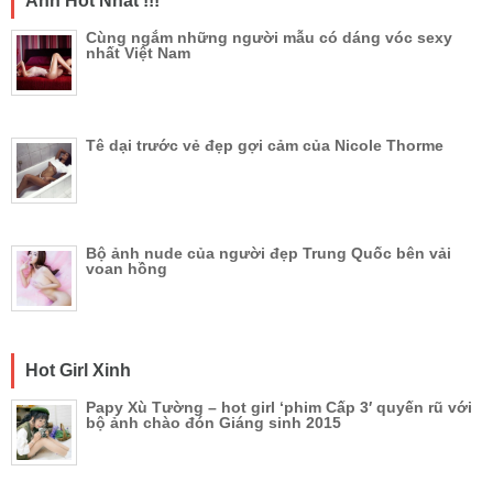
Ảnh Hot Nhất !!!
Cùng ngắm những người mẫu có dáng vóc sexy
nhất Việt Nam
Tê dại trước vẻ đẹp gợi cảm của Nicole Thorme
Bộ ảnh nude của người đẹp Trung Quốc bên vải
voan hồng
Hot Girl Xinh
Papy Xù Tường – hot girl ‘phim Cấp 3′ quyến rũ với
bộ ảnh chào đón Giáng sinh 2015