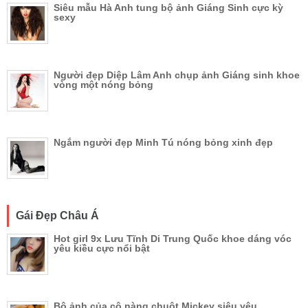
Siêu mẫu Hà Anh tung bộ ảnh Giáng Sinh cực kỳ
sexy
Người đẹp Diệp Lâm Anh chụp ảnh Giáng sinh khoe
vòng một nóng bỏng
Ngắm người đẹp Minh Tú nóng bỏng xinh đẹp
Gái Đẹp Châu Á
Hot girl 9x Lưu Tĩnh Di Trung Quốc khoe dáng vóc
yêu kiều cực nổi bật
Bộ ảnh của cô nàng chuột Mickey siêu yêu