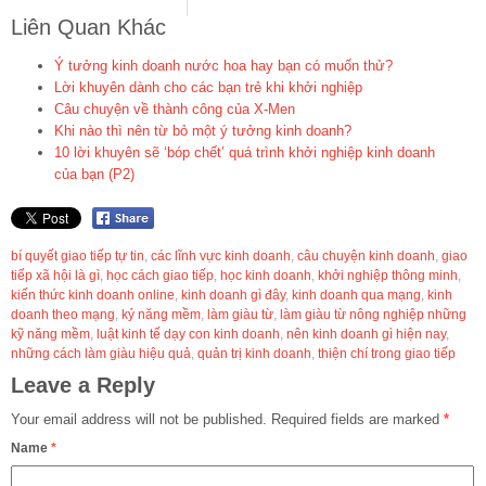
Liên Quan Khác
Ý tưởng kinh doanh nước hoa hay bạn có muốn thử?
Lời khuyên dành cho các bạn trẻ khi khởi nghiệp
Câu chuyện về thành công của X-Men
Khi nào thì nên từ bỏ một ý tưởng kinh doanh?
10 lời khuyên sẽ ‘bóp chết’ quá trình khởi nghiệp kinh doanh
của bạn (P2)
bí quyết giao tiếp tự tin
,
các lĩnh vực kinh doanh
,
câu chuyện kinh doanh
,
giao
tiếp xã hội là gì
,
học cách giao tiếp
,
học kinh doanh
,
khởi nghiệp thông minh
,
kiến thức kinh doanh online
,
kinh doanh gì đây
,
kinh doanh qua mạng
,
kinh
doanh theo mạng
,
kỷ năng mềm
,
làm giàu từ
,
làm giàu từ nông nghiệp những
kỹ năng mềm
,
luật kinh tế dạy con kinh doanh
,
nên kinh doanh gì hiện nay
,
những cách làm giàu hiệu quả
,
quản trị kinh doanh
,
thiện chí trong giao tiếp
Leave a Reply
Your email address will not be published.
Required fields are marked
*
Name
*