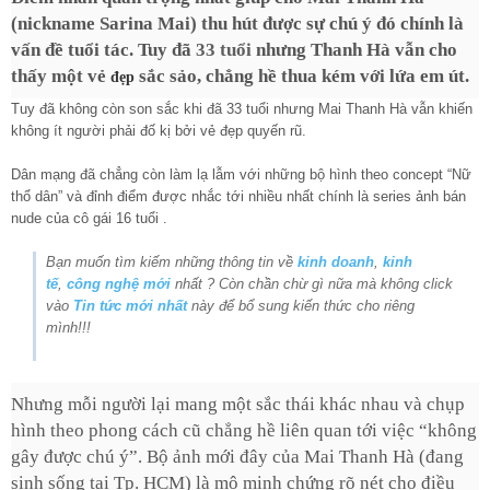
(nickname Sarina Mai) thu hút được sự chú ý đó chính là
vấn đề tuổi tác. Tuy đã
33 tuổi
nhưng Thanh Hà vẫn cho
thấy một vẻ
sắc sảo, chẳng hề thua kém với lứa em út.
đẹp
Tuy đã không còn son sắc khi đã 33 tuổi nhưng Mai Thanh Hà vẫn khiến
không ít người phải đố kị bởi vẻ đẹp quyến rũ.
Dân mạng đã chẳng còn làm lạ lẫm với những bộ hình theo concept “Nữ
thổ dân” và đỉnh điểm được nhắc tới nhiều nhất chính là series ảnh bán
nude của cô gái 16 tuổi .
Bạn muốn tìm kiếm những thông tin về
kinh doanh
,
kinh
tế
,
công nghệ mới
nhất ? Còn chần chừ gì nữa mà không click
vào
Tin tức mới nhất
này để bổ sung kiến thức cho riêng
mình!!!
Nhưng mỗi người lại mang một sắc thái khác nhau và chụp
hình theo phong cách cũ chẳng hề liên quan tới việc “không
gây được chú ý”. Bộ
ảnh mới đây của Mai Thanh Hà (đang
sinh sống tại Tp. HCM) là mộ minh chứng rõ nét cho điều