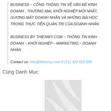
BUSINESS – CỔNG THÔNG TIN VỀ VẤN ĐỀ KINH
DOANH , THƯƠNG MẠI, KHỞI NGHIỆP MỚI NHẤT,
GƯƠNG MẶT DOANH NHÂN VÀ NHỮNG BÀI HỌC
TRONG THỰC TIỄN QUẢN TRỊ CỦA DOANH NHÂN
BUSINESS BY THIENMY.COM – THÔNG TIN KINH
DOANH – KHỞI NGHIỆP – MARKETING – DOANH
NHÂN
Contact us:
info@thienmy.com
// (+1) 323 515 548
Cùng Danh Mục: