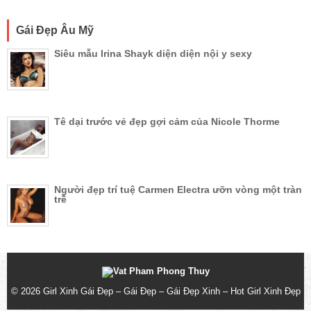
Gái Đẹp Âu Mỹ
Siêu mẫu Irina Shayk diện diện nội y sexy
Tê dại trước vẻ đẹp gợi cảm của Nicole Thorme
Người đẹp trí tuệ Carmen Electra ưỡn vòng một tràn
trề
© 2026
Girl Xinh Gái Đẹp – Gái Đẹp – Gái Đẹp Xinh – Hot Girl Xinh Đẹp