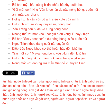
Bộ ảnh mỹ nhân cùng bikini chào hè đầy cuốn hút
“Gái một con” Như Vân khoe làn da nâu nóng bỏng, cuốn hút
ánh mắt các chàng
Hot girl xinh xắn với bộ ảnh siêu kute của mình
Girl xinh với áo 2 dây quyến rũ, nóng mặt
Yến Trang bán nude vô cùng nóng bỏng
Không thể rời mắt khỏi “hot girl siêu vòng 1″ này được
Bộ ảnh “Sexy teacher” siêu nóng bỏng, siêu cuốn hút
Ngọc Trinh khoe dáng nuột nà, quyến rũ
Diệp Bảo Ngọc khoe cơ thể hoàn hảo đến khó tin
‘Gái một con’ Maya nóng bỏng với bikini đến khó tin
Girl xinh cùng bikini chấm bi khiến chàng ngất ngây
Nóng mắt với dàn người mẫu Việt cổ vũ tuyển Đức
ảnh bán nude ảnh gợi cảm của người mẫu
,
ảnh gái châu á
,
ảnh gái châu âu
,
ảnh gái nóng bỏng
,
ảnh gái đẹp nhất
,
ảnh gái đẹp thế giới
,
ảnh girl dễ thương
ảnh girl nóng bỏng
,
ảnh girl khỏa thân
,
ảnh girl xinh 18
,
ảnh nghệ thuật khỏa
thân
,
ảnh người đẹp
,
ảnh người đẹp và xe
,
ảnh nóng bỏng
,
ảnh nude đẹp
,
ảnh
nude đẹp nhất
,
ảnh đẹp về gái xinh
,
người đẹp
,
người đẹp và xe
,
xe và người
đẹp