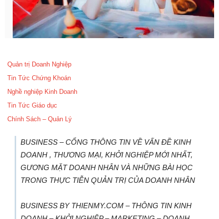
Quản trị Doanh Nghiệp
Tin Tức Chứng Khoán
Nghề nghiệp Kinh Doanh
Tin Tức Giáo dục
Chính Sách – Quản Lý
BUSINESS – CỔNG THÔNG TIN VỀ VẤN ĐỀ KINH
DOANH , THƯƠNG MẠI, KHỞI NGHIỆP MỚI NHẤT,
GƯƠNG MẶT DOANH NHÂN VÀ NHỮNG BÀI HỌC
TRONG THỰC TIỄN QUẢN TRỊ CỦA DOANH NHÂN
BUSINESS BY THIENMY.COM – THÔNG TIN KINH
DOANH – KHỞI NGHIỆP – MARKETING – DOANH