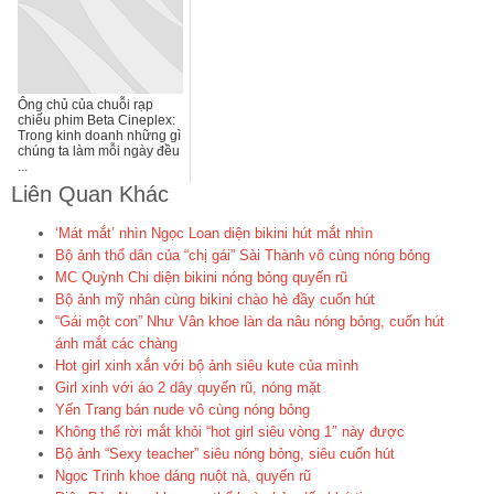
Ông chủ của chuỗi rạp
chiếu phim Beta Cineplex:
Trong kinh doanh những gì
chúng ta làm mỗi ngày đều
...
Liên Quan Khác
‘Mát mắt’ nhìn Ngọc Loan diện bikini hút mắt nhìn
Bộ ảnh thổ dân của “chị gái” Sài Thành vô cùng nóng bỏng
MC Quỳnh Chi diện bikini nóng bỏng quyến rũ
Bộ ảnh mỹ nhân cùng bikini chào hè đầy cuốn hút
“Gái một con” Như Vân khoe làn da nâu nóng bỏng, cuốn hút
ánh mắt các chàng
Hot girl xinh xắn với bộ ảnh siêu kute của mình
Girl xinh với áo 2 dây quyến rũ, nóng mặt
Yến Trang bán nude vô cùng nóng bỏng
Không thể rời mắt khỏi “hot girl siêu vòng 1″ này được
Bộ ảnh “Sexy teacher” siêu nóng bỏng, siêu cuốn hút
Ngọc Trinh khoe dáng nuột nà, quyến rũ