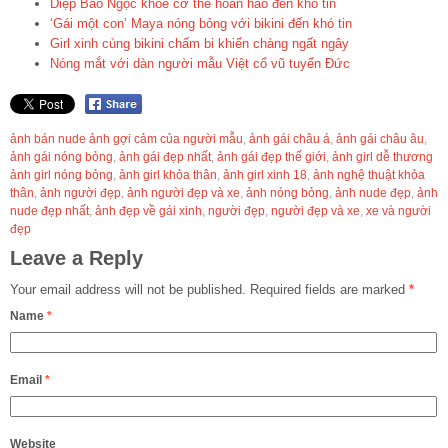
Diệp Bảo Ngọc khoe cơ thể hoàn hảo đến khó tin
‘Gái một con’ Maya nóng bỏng với bikini đến khó tin
Girl xinh cùng bikini chấm bi khiến chàng ngất ngây
Nóng mắt với dàn người mẫu Việt cổ vũ tuyển Đức
ảnh bán nude ảnh gợi cảm của người mẫu
,
ảnh gái châu á
,
ảnh gái châu âu
,
ảnh gái nóng bỏng
,
ảnh gái đẹp nhất
,
ảnh gái đẹp thế giới
,
ảnh girl dễ thương
ảnh girl nóng bỏng
,
ảnh girl khỏa thân
,
ảnh girl xinh 18
,
ảnh nghệ thuật khỏa
thân
,
ảnh người đẹp
,
ảnh người đẹp và xe
,
ảnh nóng bỏng
,
ảnh nude đẹp
,
ảnh
nude đẹp nhất
,
ảnh đẹp về gái xinh
,
người đẹp
,
người đẹp và xe
,
xe và người
đẹp
Leave a Reply
Your email address will not be published.
Required fields are marked
*
Name
*
Email
*
Website