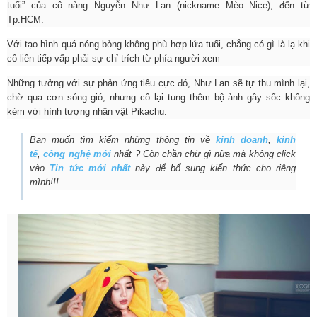
tuổi” của cô nàng Nguyễn Như Lan (nickname Mèo Nice), đến từ
Tp.HCM.
Với tạo hình quá nóng bỏng không phù hợp lứa tuổi, chẳng có gì là lạ khi
cô liên tiếp vấp phải sự chỉ trích từ phía người xem
Những tưởng với sự phản ứng tiêu cực đó, Như Lan sẽ tự thu mình lại,
chờ qua cơn sóng gió, nhưng cô lại tung thêm bộ ảnh gây sốc không
kém với hình tượng nhân vật Pikachu.
Bạn muốn tìm kiếm những thông tin về
kinh doanh
,
kinh
tế
,
công nghệ mới
nhất ? Còn chần chừ gì nữa mà không click
vào
Tin tức mới nhất
này để bổ sung kiến thức cho riêng
mình!!!