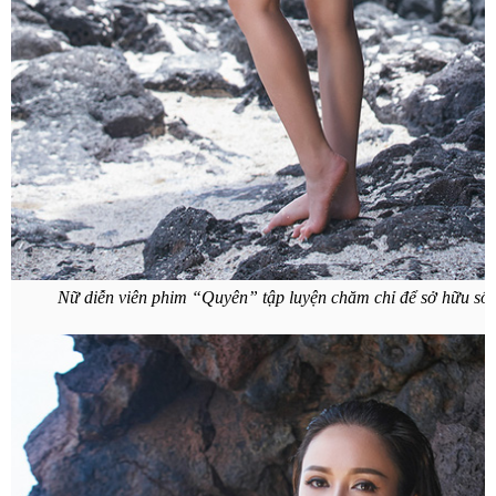
Nữ diễn viên phim “Quyên” tập luyện chăm chỉ để sở hữu số