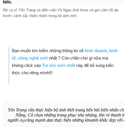
biển.
Nữ ca sĩ Yến Trang và diễn viên Vũ Ngọc Anh khoe vẻ gợi cảm tối đa
trước cảnh sắc thiên nhiên trong bộ ảnh mới.
Bạn muốn tìm kiếm những thông tin về
kinh doanh
,
kinh
tế
,
công nghệ mới
nhất ? Còn chần chừ gì nữa mà
không click vào
Tin tức mới nhất
này để bổ sung kiến
thức cho riêng mình!!!
Yến Trang
vừa thực hiện bộ ảnh thời trang bên bãi biển nhân chu
Nẵng. Cô chọn những trang phục nhẹ nhàng, tôn vẻ thanh thoá
người
cũng mạnh dạn thực hiện những khoảnh khắc đẹp với c
đẹp