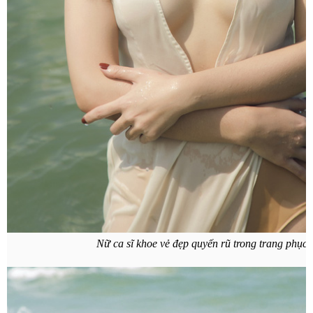
Nữ ca sĩ khoe vẻ đẹp quyến rũ trong trang phục 