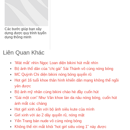
Các bước giúp bạn xây
dựng được quy trình tuyển
dụng thông minh
Liên Quan Khác
‘Mát mắt’ nhìn Ngọc Loan diện bikini hút mắt nhìn
Bộ ảnh thổ dân của “chị gái” Sài Thành vô cùng nóng bỏng
MC Quỳnh Chi diện bikini nóng bỏng quyến rũ
Hot girl 16 tuổi khoe thân hình khiến dân mạng không thể ngồi
yên được
Bộ ảnh mỹ nhân cùng bikini chào hè đầy cuốn hút
“Gái một con” Như Vân khoe làn da nâu nóng bỏng, cuốn hút
ánh mắt các chàng
Hot girl xinh xắn với bộ ảnh siêu kute của mình
Girl xinh với áo 2 dây quyến rũ, nóng mặt
Yến Trang bán nude vô cùng nóng bỏng
Không thể rời mắt khỏi “hot girl siêu vòng 1″ này được