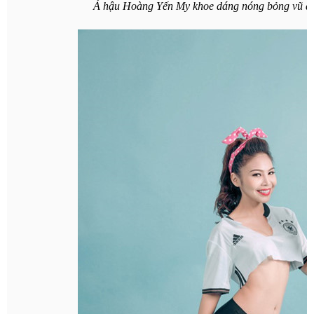
Á hậu Hoàng Yến My khoe dáng nóng bỏng vũ độ