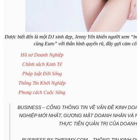
Được biết đến là một DJ xinh đẹp, Jenny Yến khiến người xem “bỏ
cùng Euro” với thân hình quyến rũ, đầy gợi cảm cổ v
Hồ sơ Doanh Nghiệp
Chính sách Kinh Tế
Pháp luật Đời Sống
Thông Tin Khởi Nghiệp
Phong cách Cuộc Sống
BUSINESS – CỔNG THÔNG TIN VỀ VẤN ĐỀ KINH DOAN
NGHIỆP MỚI NHẤT, GƯƠNG MẶT DOANH NHÂN VÀ N
THỰC TIỄN QUẢN TRỊ CỦA DOANH
BUSINESS BY THIENMY.COM – THÔNG TIN KINH DO