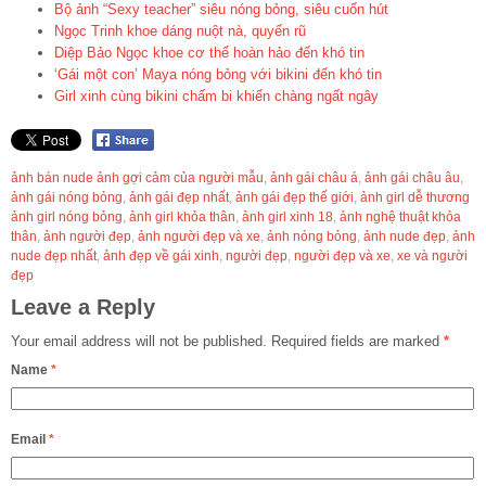
Bộ ảnh “Sexy teacher” siêu nóng bỏng, siêu cuốn hút
Ngọc Trinh khoe dáng nuột nà, quyến rũ
Diệp Bảo Ngọc khoe cơ thể hoàn hảo đến khó tin
‘Gái một con’ Maya nóng bỏng với bikini đến khó tin
Girl xinh cùng bikini chấm bi khiến chàng ngất ngây
ảnh bán nude ảnh gợi cảm của người mẫu
,
ảnh gái châu á
,
ảnh gái châu âu
,
ảnh gái nóng bỏng
,
ảnh gái đẹp nhất
,
ảnh gái đẹp thế giới
,
ảnh girl dễ thương
ảnh girl nóng bỏng
,
ảnh girl khỏa thân
,
ảnh girl xinh 18
,
ảnh nghệ thuật khỏa
thân
,
ảnh người đẹp
,
ảnh người đẹp và xe
,
ảnh nóng bỏng
,
ảnh nude đẹp
,
ảnh
nude đẹp nhất
,
ảnh đẹp về gái xinh
,
người đẹp
,
người đẹp và xe
,
xe và người
đẹp
Leave a Reply
Your email address will not be published.
Required fields are marked
*
Name
*
Email
*