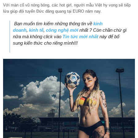
Với màn cổ vũ nóng bỏng, các hot girl, người mẫu Việt hy vọng sẽ tiếp
lửa giúp đội tuyển Đức đăng quang tại EURO năm nay.
Bạn muốn tìm kiếm những thông tin về
kinh
doanh
,
kinh tế
,
công nghệ mới
nhất ? Còn chần chừ gì
nữa mà không click vào
Tin tức mới nhất
này để bổ
sung kiến thức cho riêng mình!!!