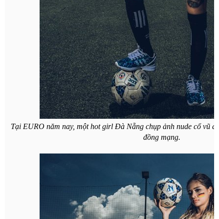
Tại EURO năm nay, một hot girl Đà Nẵng chụp ảnh nude cổ vũ độ
đồng mạng.