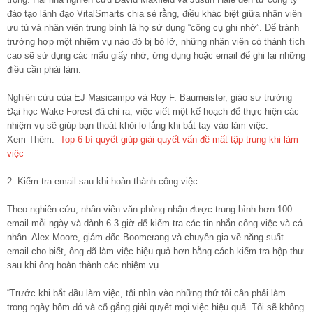
đào tạo lãnh đạo VitalSmarts chia sẻ rằng, điều khác biệt giữa nhân viên
ưu tú và nhân viên trung bình là họ sử dụng “công cụ ghi nhớ”. Để tránh
trường hợp một nhiệm vụ nào đó bị bỏ lỡ, những nhân viên có thành tích
cao sẽ sử dụng các mẩu giấy nhớ, ứng dụng hoặc email để ghi lại những
điều cần phải làm.
Nghiên cứu của EJ Masicampo và Roy F. Baumeister, giáo sư trường
Đại học Wake Forest đã chỉ ra, việc viết một kế hoạch để thực hiện các
nhiệm vụ sẽ giúp bạn thoát khỏi lo lắng khi bắt tay vào làm việc.
Xem Thêm:
Top 6 bí quyết giúp giải quyết vấn đề mất tập trung khi làm
việc
2. Kiểm tra email sau khi hoàn thành công việc
Theo nghiên cứu, nhân viên văn phòng nhận được trung bình hơn 100
email mỗi ngày và dành 6.3 giờ để kiểm tra các tin nhắn công việc và cá
nhân. Alex Moore, giám đốc Boomerang và chuyên gia về năng suất
email cho biết, ông đã làm việc hiệu quả hơn bằng cách kiểm tra hộp thư
sau khi ông hoàn thành các nhiệm vụ.
“Trước khi bắt đầu làm việc, tôi nhìn vào những thứ tôi cần phải làm
trong ngày hôm đó và cố gắng giải quyết mọi việc hiệu quả. Tôi sẽ không