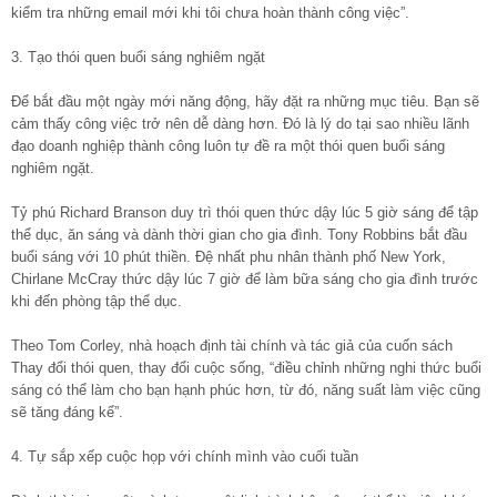
kiểm tra những email mới khi tôi chưa hoàn thành công việc”.
3. Tạo thói quen buổi sáng nghiêm ngặt
Để bắt đầu một ngày mới năng động, hãy đặt ra những mục tiêu. Bạn sẽ
cảm thấy công việc trở nên dễ dàng hơn. Đó là lý do tại sao nhiều lãnh
đạo doanh nghiệp thành công luôn tự đề ra một thói quen buổi sáng
nghiêm ngặt.
Tỷ phú Richard Branson duy trì thói quen thức dậy lúc 5 giờ sáng để tập
thể dục, ăn sáng và dành thời gian cho gia đình. Tony Robbins bắt đầu
buổi sáng với 10 phút thiền. Đệ nhất phu nhân thành phố New York,
Chirlane McCray thức dậy lúc 7 giờ để làm bữa sáng cho gia đình trước
khi đến phòng tập thể dục.
Theo Tom Corley, nhà hoạch định tài chính và tác giả của cuốn sách
Thay đổi thói quen, thay đổi cuộc sống, “điều chỉnh những nghi thức buổi
sáng có thể làm cho bạn hạnh phúc hơn, từ đó, năng suất làm việc cũng
sẽ tăng đáng kể”.
4. Tự sắp xếp cuộc họp với chính mình vào cuối tuần