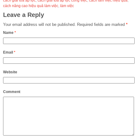
cách giải tỏa áp lực
,
cách giải tỏa áp lực công việc
,
cách làm việc hiệu quả
,
cách nâng cao hiệu quả làm việc
,
làm việc
Leave a Reply
Your email address will not be published.
Required fields are marked
*
Name
*
Email
*
Website
Comment