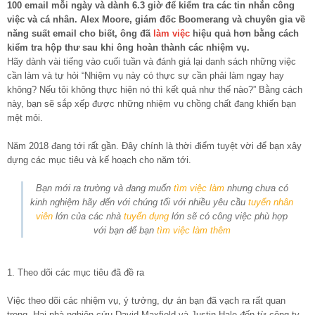
100 email mỗi ngày và dành 6.3 giờ để kiểm tra các tin nhắn công
việc và cá nhân. Alex Moore, giám đốc Boomerang và chuyên gia về
năng suất email cho biết, ông đã
làm việc
hiệu quả hơn bằng cách
kiểm tra hộp thư sau khi ông hoàn thành các nhiệm vụ.
Hãy dành vài tiếng vào cuối tuần và đánh giá lại danh sách những việc
cần làm và tự hỏi “Nhiệm vụ này có thực sự cần phải làm ngay hay
không? Nếu tôi không thực hiện nó thì kết quả như thế nào?” Bằng cách
này, bạn sẽ sắp xếp được những nhiệm vụ chồng chất đang khiến bạn
mệt mỏi.
Năm 2018 đang tới rất gần. Đây chính là thời điểm tuyệt vời để bạn xây
dựng các mục tiêu và kế hoạch cho năm tới.
Bạn mới ra trường và đang muốn
tìm việc làm
nhưng chưa có
kinh nghiệm hãy đến với chúng tối với nhiều yêu cầu
tuyển nhân
viên
lớn của các nhà
tuyển dụng
lớn sẽ có công việc phù hợp
với bạn để bạn
tìm việc làm thêm
1. Theo dõi các mục tiêu đã đề ra
Việc theo dõi các nhiệm vụ, ý tưởng, dự án bạn đã vạch ra rất quan
trọng. Hai nhà nghiên cứu David Maxfield và Justin Hale đến từ công ty