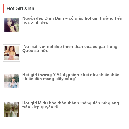
Hot Girl Xinh
Người đẹp Đinh Đinh – cô giáo hot girl trường tiểu
học xinh đẹp
‘Nổ mắt’ với nét đẹp thiên thần của cô gái Trung
Quốc sở hữu
Hot girl trường Y Vẻ đẹp tinh khôi như thiên thần
khiến dân mạng ‘dậy sóng’
Hot girl Midu hóa thân thành ‘nàng tiên nữ giáng
trần’ đẹp quyến rũ